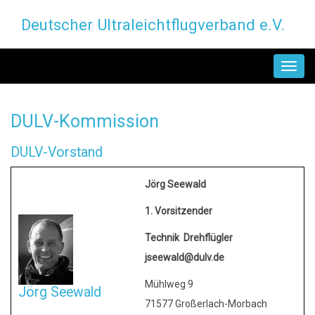
Direkt
Deutscher Ultraleichtflugverband e.V.
zum
Inhalt
MAIN
NAVIGATION
DULV-Kommission
DULV-Vorstand
Jörg Seewald
1. Vorsitzender
Technik Drehflügler
jseewald@dulv.de
Mühlweg 9
Jörg Seewald
71577 Großerlach-Morbach