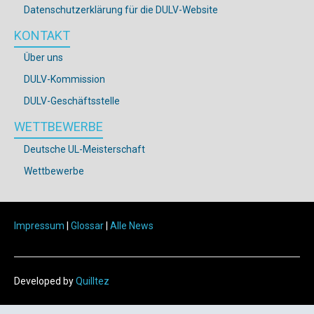
Datenschutzerklärung für die DULV-Website
KONTAKT
Über uns
DULV-Kommission
DULV-Geschäftsstelle
WETTBEWERBE
Deutsche UL-Meisterschaft
Wettbewerbe
Impressum
|
Glossar
|
Alle News
Developed by
Quilltez