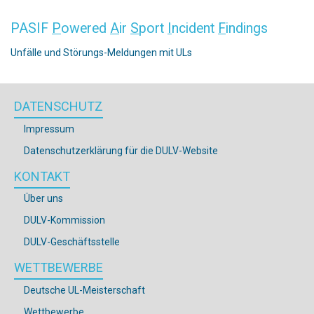
PASIF
P
owered
A
ir
S
port
I
ncident
F
indings
Unfälle und Störungs-Meldungen mit ULs
DATENSCHUTZ
Impressum
Datenschutzerklärung für die DULV-Website
KONTAKT
Über uns
DULV-Kommission
DULV-Geschäftsstelle
WETTBEWERBE
Deutsche UL-Meisterschaft
Wettbewerbe