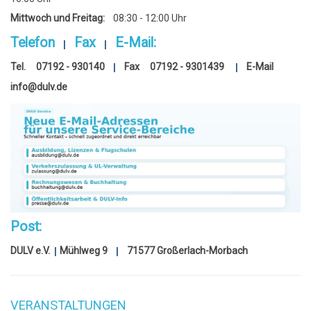
Mittwoch und Freitag:
08:30 - 12:00 Uhr
Telefon
Fax
E-Mail:
|
|
Tel.
07192 - 930140
Fax
07192 - 9301439
E-Mail
|
|
info@dulv.de
Post:
DULV e.V.
Mühlweg 9
71577 Großerlach-Morbach
|
|
VERANSTALTUNGEN