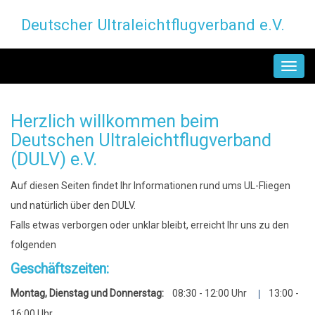
Direkt
Deutscher Ultraleichtflugverband e.V.
zum
Inhalt
MAIN
NAVIGATION
Herzlich willkommen beim
Deutschen Ultraleichtflugverband
(DULV) e.V.
Auf diesen Seiten findet Ihr Informationen rund ums UL-Fliegen
und natürlich über den DULV.
Falls etwas verborgen oder unklar bleibt, erreicht Ihr uns zu den
folgenden
Geschäftszeiten:
Montag, Dienstag und Donnerstag:
08:30 - 12:00 Uhr
13:00 -
|
16:00 Uhr