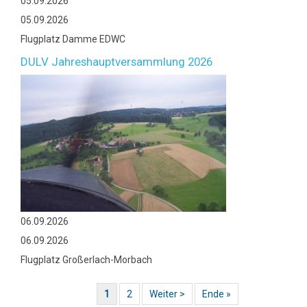
05.09.2026
05.09.2026
Flugplatz Damme EDWC
DULV Jahreshauptversammlung 2026
06.09.2026
06.09.2026
Flugplatz Großerlach-Morbach
Aktuelle Seite
1
Page
2
Nächste Seite
Weiter >
Last page
Ende »
Seitennummerierung