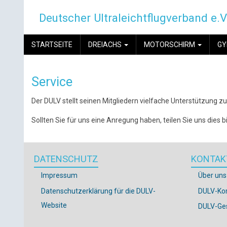
Direkt
Deutscher Ultraleichtflugverband e.V
zum
Inhalt
MAIN
STARTSEITE
DREIACHS
MOTORSCHIRM
G
NAVIGATION
Service
Der DULV stellt seinen Mitgliedern vielfache Unterstützung z
Sollten Sie für uns eine Anregung haben, teilen Sie uns dies bi
DATENSCHUTZ
KONTAK
Impressum
Über uns
Datenschutzerklärung für die DULV-
DULV-Ko
Website
DULV-Ges