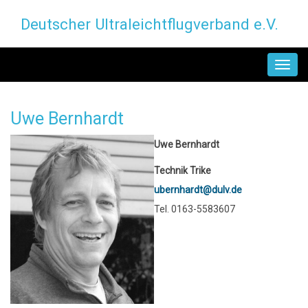
Direkt
Deutscher Ultraleichtflugverband e.V.
zum
Inhalt
MAIN
NAVIGATION
Uwe Bernhardt
Uwe Bernhardt
Technik Trike
ubernhardt@dulv.de
Tel. 0163-5583607