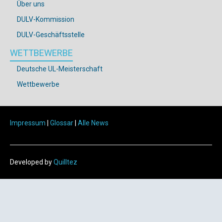
Über uns
DULV-Kommission
DULV-Geschäftsstelle
WETTBEWERBE
Deutsche UL-Meisterschaft
Wettbewerbe
Impressum
|
Glossar
|
Alle News
Developed by
Quilltez