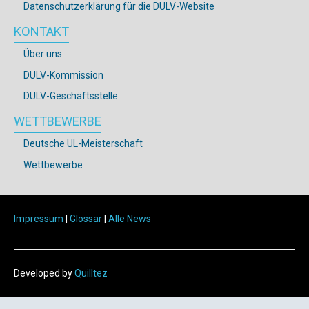
Datenschutzerklärung für die DULV-Website
KONTAKT
Über uns
DULV-Kommission
DULV-Geschäftsstelle
WETTBEWERBE
Deutsche UL-Meisterschaft
Wettbewerbe
Impressum
|
Glossar
|
Alle News
Developed by
Quilltez