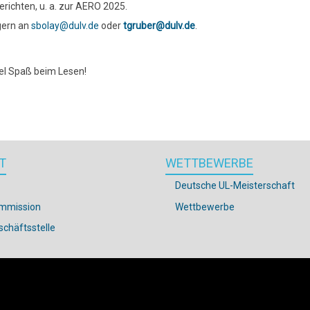
Berichten, u. a. zur AERO 2025.
gern an
sbolay@dulv.de
oder
tgruber@dulv.de
.
el Spaß beim Lesen!
T
WETTBEWERBE
Deutsche UL-Meisterschaft
mmission
Wettbewerbe
chäftsstelle