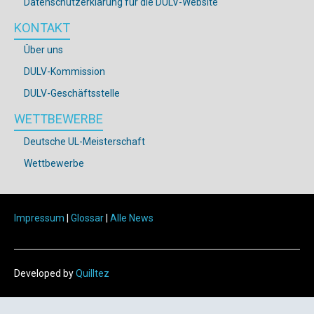
Datenschutzerklärung für die DULV-Website
KONTAKT
Über uns
DULV-Kommission
DULV-Geschäftsstelle
WETTBEWERBE
Deutsche UL-Meisterschaft
Wettbewerbe
Impressum
|
Glossar
|
Alle News
Developed by
Quilltez