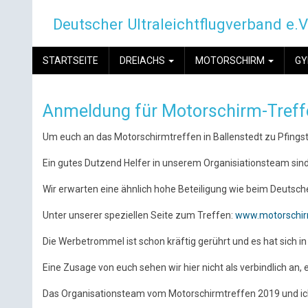
Direkt
Deutscher Ultraleichtflugverband e.V
zum
Inhalt
MAIN
STARTSEITE
DREIACHS
MOTORSCHIRM
G
NAVIGATION
Anmeldung für Motorschirm-Treff
Um euch an das Motorschirmtreffen in Ballenstedt zu Pfingste
Ein gutes Dutzend Helfer in unserem Organisiationsteam sind a
Wir erwarten eine ähnlich hohe Beteiligung wie beim Deutsc
Unter unserer speziellen Seite zum Treffen:
www.motorschirm
Die Werbetrommel ist schon kräftig gerührt und es hat sich 
Eine Zusage von euch sehen wir hier nicht als verbindlich an, 
Das Organisationsteam vom Motorschirmtreffen 2019 und ich 