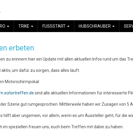
.
YRO
TRIKE
FUSSSTART
HUBSCHRAUBER
SER
en erbeten
n zu erinnern hier ein Update mit allen aktuellen Infos rund um das Tre
ktiv, um dafür zu sorgen, dass alles läuft.
hen Motorschirmpokal.
.xcitortreffen.de
sind alle aktuellen Informationen für interessierte P
in der Szene gut rumgesprochen. Mittlerweile haben wir Zusagen von 5 
es hilft aber ungemein, vor allem, wenn es um Aussteller geht, für die wir
im speziellen freuen uns, euch beim Treffen mit dabei zu haben.