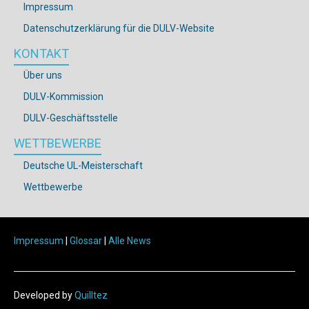
Impressum
Datenschutzerklärung für die DULV-Website
KONTAKT
Über uns
DULV-Kommission
DULV-Geschäftsstelle
WETTBEWERBE
Deutsche UL-Meisterschaft
Wettbewerbe
Impressum
|
Glossar
|
Alle News
Developed by
Quilltez