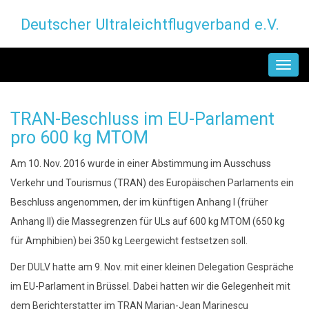
Direkt
Deutscher Ultraleichtflugverband e.V.
zum
Inhalt
MAIN
NAVIGATION
TRAN-Beschluss im EU-Parlament
pro 600 kg MTOM
Am 10. Nov. 2016 wurde in einer Abstimmung im Ausschuss
Verkehr und Tourismus (TRAN) des Europäischen Parlaments ein
Beschluss angenommen, der im künftigen Anhang I (früher
Anhang II) die Massegrenzen für ULs auf 600 kg MTOM (650 kg
für Amphibien) bei 350 kg Leergewicht festsetzen soll.
Der DULV hatte am 9. Nov. mit einer kleinen Delegation Gespräche
im EU-Parlament in Brüssel. Dabei hatten wir die Gelegenheit mit
dem Berichterstatter im TRAN Marian-Jean Marinescu